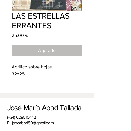
LAS ESTRELLAS
ERRANTES
Precio
25,00 €
Agotado
Acrílico sobre hojas
32x25
José María Abad Tallada
(+34)
629510442
E:
joseabad50@gmail.com