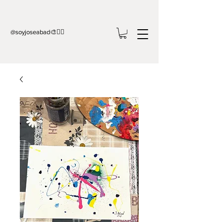
@soyjoseabad🎨✍🏻