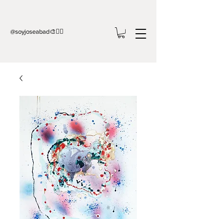
@soyjoseabad🎨✍🏻