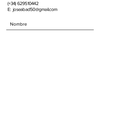
(+34)
629510442
E:
joseabad50@gmail.com
ENVIAR